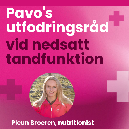
Pavo's
utfodringsråd
vid nedsatt
tandfunktion
Pleun Broeren, nutritionist