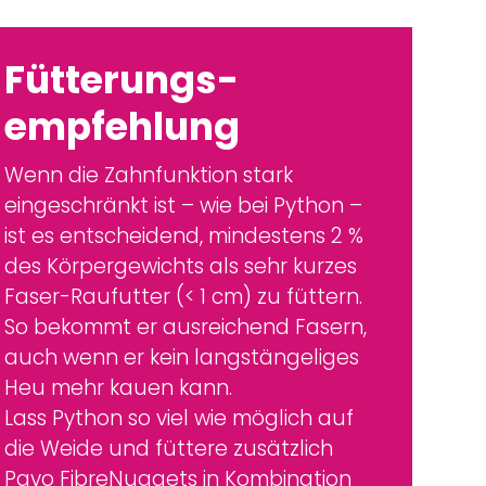
on –
 2 %
zes
ern.
ern,
ges
auf
h
on
wie
Beet.
seinen
en
ten
-