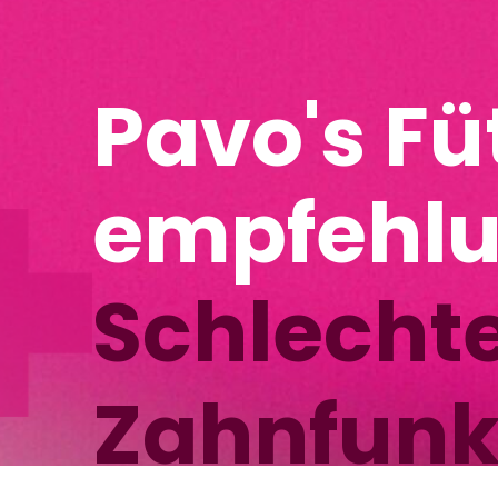
Pavo's Fütte
empfehlung
Schlechte
Zahnfunktion
Steckb
Name des P
Rasse:
KWP