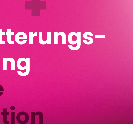
rungs-
rief
Fütterungs-
empfehlung
ferdes:
Python
N