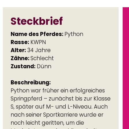
Wenn die Zahnfunktion stark
hre
eingeschränkt ist – wie bei Pyth
echt
ist es entscheidend, mindestens
nn
des Körpergewichts als sehr kur
Faser-Raufutter (< 1 cm) zu fütt
ng:
So bekommt er ausreichend Fas
rüher ein erfolgreiches
auch wenn er kein langstängeli
– zunächst bis zur Klasse
Heu mehr kauen kann.
uf M- und L-Niveau. Auch
Lass Python so viel wie möglich 
Sportkarriere wurde er
die Weide und füttere zusätzlic
geritten, um die
Pavo FibreNuggets in Kombinati
geschmeidig zu halten.
mit einem energie- und
r von 25 Jahren haben
proteinreichen Raufutterersatz 
en Ruhestand geschickt.
Pavo WeightLift oder Pavo Fibre
iterhin ein fröhliches
Damit stellst du sicher, dass er 
erbringt gerne den
Raufutterbedarf weiterhin deck
auf der Weide.
kann.
ällt uns auf, dass ihm das
Wenn du Pavo FibreBeet als
 normalem Raufutter
Raufutterquelle einsetzt, sollte
hwerfällt. Er bildet
dieses maximal 25 % der gesam
l und zeigt wenig
täglichen Raufuttermenge
 harten Kraftfuttern. Sein
ausmachen, damit das Calcium