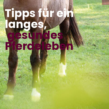
Tipps für ein
langes,
gesundes
Pferdeleben